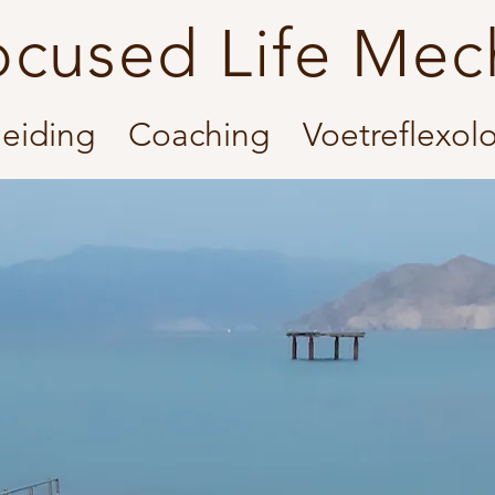
ocused Life Mec
eiding
Coaching
Voetreflexol